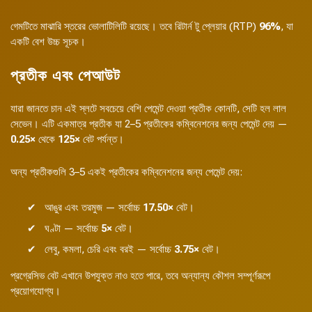
গেমটিতে মাঝারি স্তরের ভোলাটিলিটি রয়েছে। তবে রিটার্ন টু প্লেয়ার (RTP)
96%
, যা
একটি বেশ উচ্চ সূচক।
প্রতীক এবং পেআউট
যারা জানতে চান এই স্লটে সবচেয়ে বেশি পেমেন্ট দেওয়া প্রতীক কোনটি, সেটি হল লাল
সেভেন। এটি একমাত্র প্রতীক যা 2–5 প্রতীকের কম্বিনেশনের জন্য পেমেন্ট দেয় —
0.25×
থেকে
125×
বেট পর্যন্ত।
অন্য প্রতীকগুলি 3–5 একই প্রতীকের কম্বিনেশনের জন্য পেমেন্ট দেয়:
✔ আঙুর এবং তরমুজ — সর্বোচ্চ
17.50×
বেট।
✔ ঘণ্টা — সর্বোচ্চ
5×
বেট।
✔ লেবু, কমলা, চেরি এবং বরই — সর্বোচ্চ
3.75×
বেট।
প্রগ্রেসিভ বেট এখানে উপযুক্ত নাও হতে পারে, তবে অন্যান্য কৌশল সম্পূর্ণরূপে
প্রয়োগযোগ্য।