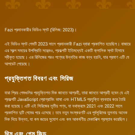
Fazi প্রদানকারীর ভিডিও স্লট (রিলিজ: 2023)।
এই ভিডিও স্লট গেমটি 2023 সালে প্রদানকারী Fazi দ্বারা প্রকাশিত হয়েছিল। বাজারে
এর স্বল্প সময়ের উপস্থিতি সত্ত্বেও, প্রকল্পটি ইতিমধ্যেই একটি ক্লাসিক স্লট হিসাবে
স্বীকৃত হয়েছে। এর রিলিজের পরও পণ্যের উন্নতির কাজ বন্ধ হয়নি, যার প্রমাণ এটি যে
আপডেট পেয়েছে।
প্রযুক্তিগত বিবরণ এবং সিরিজ
যারা প্রিয় গেমগুলির প্রযুক্তিগত দিক জানতে আগ্রহী, তারা জানতে আগ্রহী হবেন যে এই
প্রকল্পটি JavaScript প্রোগ্রামিং ভাষা এবং HTML5 প্রযুক্তি ব্যবহার করে তৈরি
করা হয়েছে। এটি এই সিরিজের তৃতীয় পণ্য, যা যথাক্রমে 2021 এবং 2022 সালে
প্রকাশিত দুটি গেমের পরে এসেছে। তবে নতুন সংস্করণটি এর পূর্বসূরিদের তুলনায় অনেক
দিক দিয়ে উন্নত, যা কম জয়ের সুযোগ এবং কম আকর্ষণীয় মেকানিক্স প্রস্তাব করেছিল।
থিম এবং গেম ফিল্ড