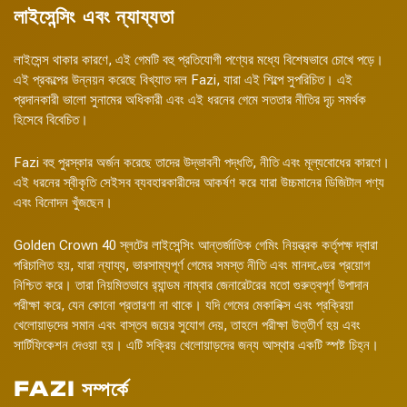
লাইসেন্সিং এবং ন্যায্যতা
লাইসেন্স থাকার কারণে, এই গেমটি বহু প্রতিযোগী পণ্যের মধ্যে বিশেষভাবে চোখে পড়ে।
এই প্রকল্পের উন্নয়ন করেছে বিখ্যাত দল Fazi, যারা এই শিল্পে সুপরিচিত। এই
প্রদানকারী ভালো সুনামের অধিকারী এবং এই ধরনের গেমে সততার নীতির দৃঢ় সমর্থক
হিসেবে বিবেচিত।
Fazi বহু পুরস্কার অর্জন করেছে তাদের উদ্ভাবনী পদ্ধতি, নীতি এবং মূল্যবোধের কারণে।
এই ধরনের স্বীকৃতি সেইসব ব্যবহারকারীদের আকর্ষণ করে যারা উচ্চমানের ডিজিটাল পণ্য
এবং বিনোদন খুঁজছেন।
Golden Crown 40 স্লটের লাইসেন্সিং আন্তর্জাতিক গেমিং নিয়ন্ত্রক কর্তৃপক্ষ দ্বারা
পরিচালিত হয়, যারা ন্যায্য, ভারসাম্যপূর্ণ গেমের সমস্ত নীতি এবং মানদণ্ডের প্রয়োগ
নিশ্চিত করে। তারা নিয়মিতভাবে র‍্যান্ডম নাম্বার জেনারেটরের মতো গুরুত্বপূর্ণ উপাদান
পরীক্ষা করে, যেন কোনো প্রতারণা না থাকে। যদি গেমের মেকানিক্স এবং প্রক্রিয়া
খেলোয়াড়দের সমান এবং বাস্তব জয়ের সুযোগ দেয়, তাহলে পরীক্ষা উত্তীর্ণ হয় এবং
সার্টিফিকেশন দেওয়া হয়। এটি সক্রিয় খেলোয়াড়দের জন্য আস্থার একটি স্পষ্ট চিহ্ন।
FAZI সম্পর্কে